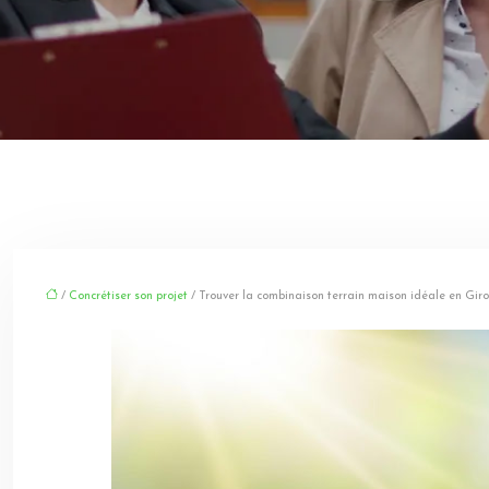
/
Concrétiser son projet
/ Trouver la combinaison terrain maison idéale en Gir