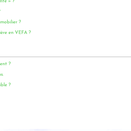
nte » ?
?
mobilier ?
lière en VEFA ?
ent ?
s.
ible ?