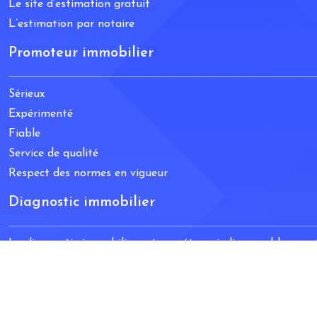
Le site d’estimation gratuit
L’estimation par notaire
Promoteur immobilier
Sérieux
Expérimenté
Fiable
Service de qualité
Respect des normes en vigueur
Diagnostic immobilier
Le diagnostic immobilier est une étape indispensable avant
réaliser.